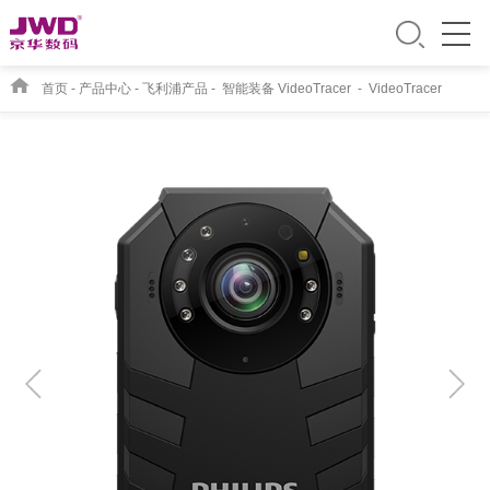
首页
-
产品中心
-
飞利浦产品
-
智能装备 VideoTracer
-
VideoTracer
VTR8400