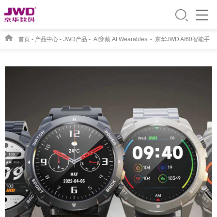
首页
-
产品中心
-
JWD产品
-
AI穿戴 AI Wearables
-
京华JWD AI60智能手
表