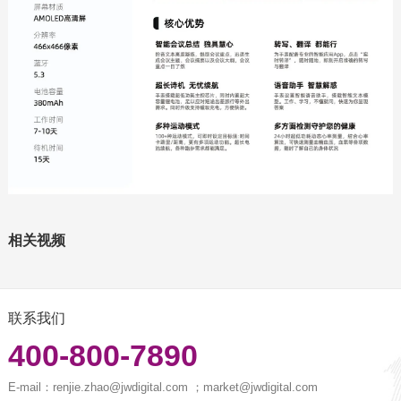
相关视频
联系我们
400-800-7890
E-mail：
renjie.zhao@jwdigital.com ；market@jwdigital.com