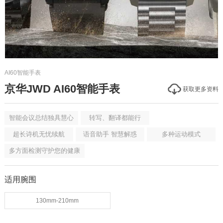
AI60智能手表
京华JWD AI60智能手表
获取更多资料
智能会议总结独具慧心
转写、翻译都能行
超长诗机无忧续航
语音助手 智慧解惑
多种运动模式
多方面检测守护您的健康
适用腕围
130mm-210mm