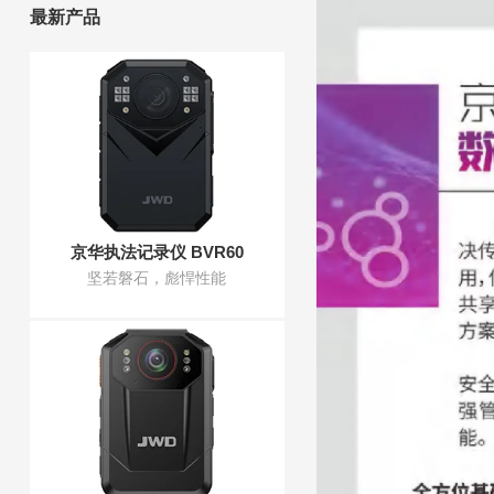
最新产品
京华执法记录仪 BVR60
坚若磐石，彪悍性能