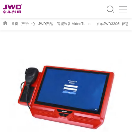
首页
-
产品中心
-
JWD产品
-
智能装备 VideoTracer
-
京华JWD3306L智慧
应急管理调度设备