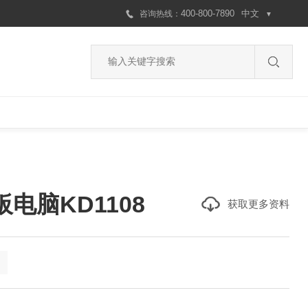
400-800-7890
中文
咨询
热线
：
▼
电脑KD1108
获取更多资料