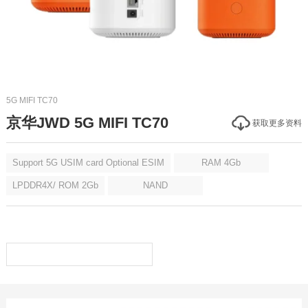
5G MIFI TC70
京华JWD 5G MIFI TC70
获取更多资料
Support 5G USIM card Optional ESIM
RAM 4Gb
LPDDR4X/ ROM 2Gb
NAND