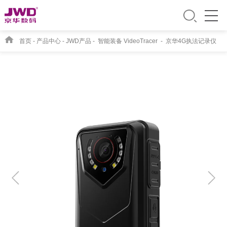
首页
-
产品中心
-
JWD产品
-
智能装备 VideoTracer
-
京华4G执法记录仪
BVR90