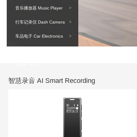
音乐播放器 Music Player
行车记录仪 Dash Camera
车品电子 Car Electronics
智能视讯 Smart Meeting
AI玩具 AiToy
其它 Other
智慧录音 AI Smart Recording